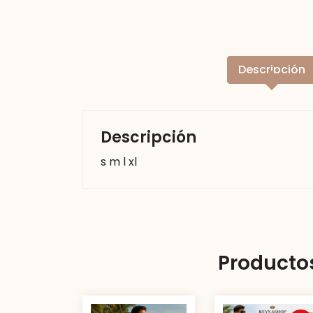
Descripción
Descripción
s m l xl
Producto