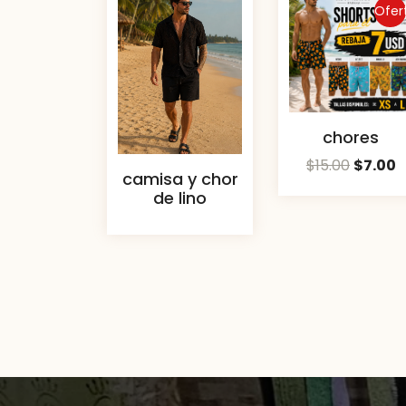
Ofer
chores
$
15.00
$
7.00
camisa y chor
de lino