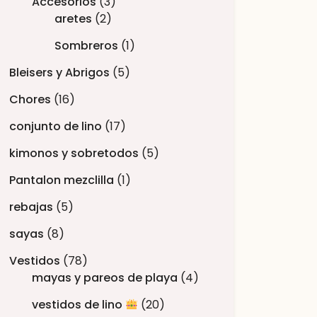
Accesorios
3
aretes
2
Sombreros
1
Bleisers y Abrigos
5
Chores
16
conjunto de lino
17
kimonos y sobretodos
5
Pantalon mezclilla
1
rebajas
5
sayas
8
Vestidos
78
mayas y pareos de playa
4
vestidos de lino
20