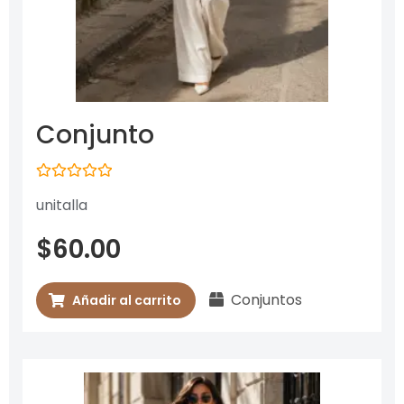
Conjunto
Valorado
unitalla
con
0
de
$
60.00
5
Conjuntos
Añadir al carrito