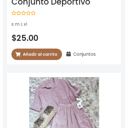
Conjunto Deportivo
Valorado
s m L xl
con
0
de
$
25.00
5
Conjuntos
Añadir al carrito