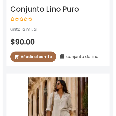
Conjunto Lino Puro
Valorado
unitalla m L xl
con
0
de
$
90.00
5
conjunto de lino
Añadir al carrito