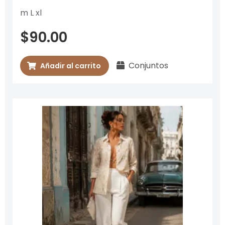
Valorado
m L xl
con
0
de
$
90.00
5
Conjuntos
Añadir al carrito