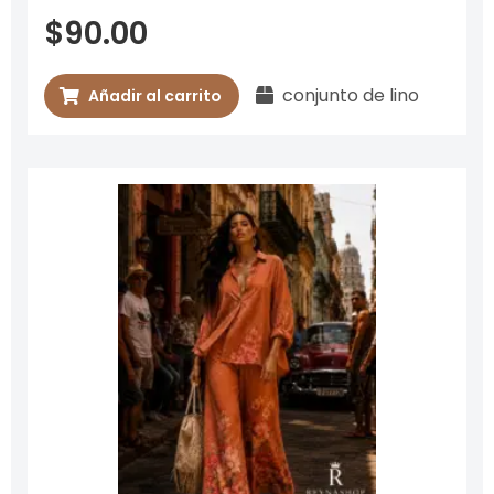
de
$
90.00
5
conjunto de lino
Añadir al carrito