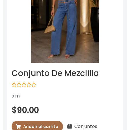
Conjunto De Mezclilla
Valorado
s m
con
0
de
$
90.00
5
Conjuntos
Añadir al carrito