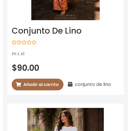
Conjunto De Lino
Valorado
m L xl
con
0
de
$
90.00
5
conjunto de lino
Añadir al carrito