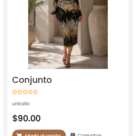
Conjunto
Valorado
unitalla
con
0
de
$
90.00
5
Conjuntos
Añadir al carrito