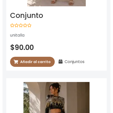
Conjunto
Valorado
unitalla
con
0
de
$
90.00
5
Conjuntos
Añadir al carrito