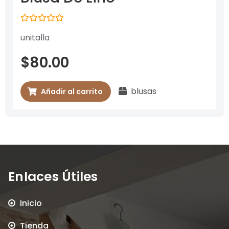
Valorado
unitalla
con
0
de
$
80.00
5
blusas
Añadir al carrito
Enlaces Útiles
Inicio
Tienda