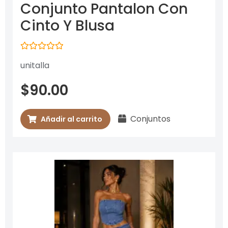
Conjunto Pantalon Con
Cinto Y Blusa
Valorado
unitalla
con
0
de
$
90.00
5
Conjuntos
Añadir al carrito