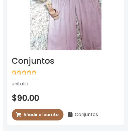
Conjuntos
Valorado
unitalla
con
0
de
$
90.00
5
Conjuntos
Añadir al carrito