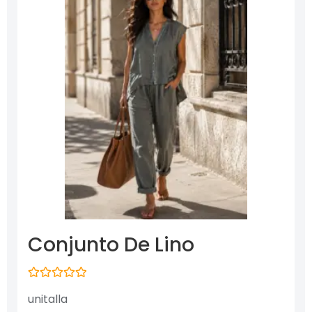
Conjunto De Lino
Valorado
unitalla
con
0