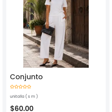
Conjunto
Valorado
unitalla ( s m )
con
0
de
$
60.00
5