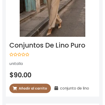
Conjuntos De Lino Puro
Valorado
unitalla
con
0
de
$
90.00
5
conjunto de lino
Añadir al carrito