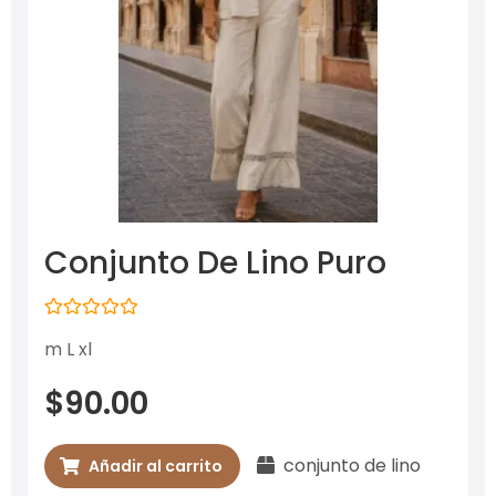
Conjunto De Lino Puro
Valorado
m L xl
con
0
de
$
90.00
5
conjunto de lino
Añadir al carrito