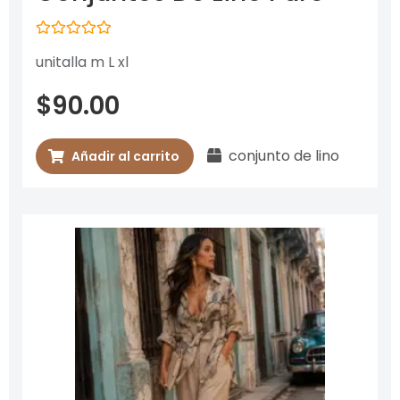
Valorado
unitalla m L xl
con
0
de
$
90.00
5
conjunto de lino
Añadir al carrito