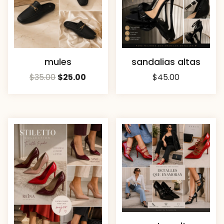
mules
sandalias altas
$
35.00
$
25.00
$
45.00